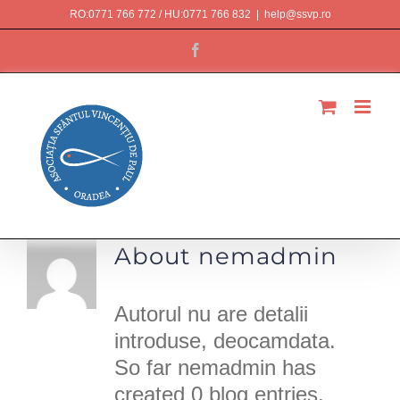
Skip
RO:0771 766 772 / HU:0771 766 832
|
help@ssvp.ro
to
Facebook
content
About
nemadmin
Autorul nu are detalii
introduse, deocamdata.
So far nemadmin has
created 0 blog entries.