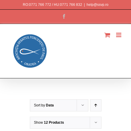
Skip
RO:0771 766 772 / HU:0771 766 832
|
help@ssvp.ro
to
Facebook
content
Magazin
Sort by
Data
Show
12 Products