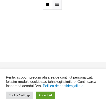
© Copyright -
2026 Desing by
SEO4YOU
Pentru scopuri precum afișarea de conținut personalizat,
folosim module cookie sau tehnologii similare. Continuarea
înseamnă acordul Dvs.
Politica de confidențialitate.
Facebook
Cookie Settings
Accept All