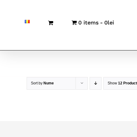
0 items
0lei
Sort by
Nume
Show
12 Produc