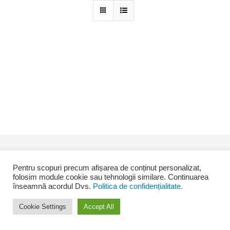
© Copyright -
2026 Desing by
SEO4YOU
Pentru scopuri precum afișarea de conținut personalizat,
folosim module cookie sau tehnologii similare. Continuarea
înseamnă acordul Dvs.
Politica de confidențialitate.
Facebook
Cookie Settings
Accept All