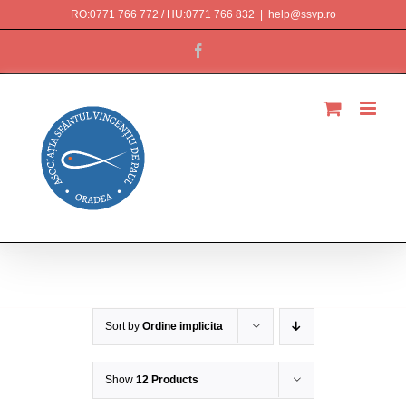
Skip
RO:0771 766 772 / HU:0771 766 832
|
help@ssvp.ro
to
Facebook
content
Magazin
Sort by
Ordine implicita
Show
12 Products