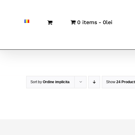
0 items
0lei
Sort by
Ordine implicita
Show
24 Produc