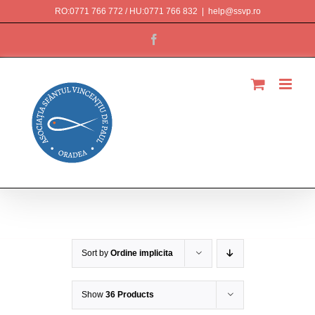
Skip
RO:0771 766 772 / HU:0771 766 832
|
help@ssvp.ro
to
Facebook
content
Magazin
Sort by
Ordine implicita
Show
36 Products