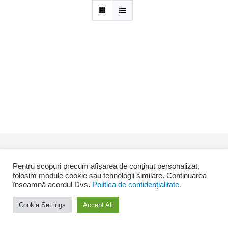
© Copyright -
2026 Desing by
SEO4YOU
Pentru scopuri precum afișarea de conținut personalizat,
folosim module cookie sau tehnologii similare. Continuarea
înseamnă acordul Dvs.
Politica de confidențialitate.
Facebook
Cookie Settings
Accept All